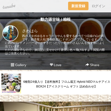
tuna.be
新規登録
ログイン
動力源甘味 / 箱根
さわはら
西のメタボゆるキャライコやんを愛するめーてつ沿線の山の民
です。鉄道擬人化(青春鉄道)にドボンブクブクしています。主
に西のバンドメンバー辺りがすきだったり。野生のさんいんを探す旅によく
出ています。
ただの腐女子なので、旅日記に見せかけて唐突に色々飛び出すよ！閲覧の際
はご注意ください。
Gallery
Love
Share
6種類24個入り 【送料無料】フロム蔵王 Hybrid NEOマルチアイス
BOX24【アイスクリーム ギフト 詰め合わせ】