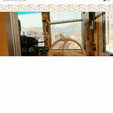
箱根三人旅9
あっという間に１日が過ぎ、名残惜しいけれど下山します。
何だか古めかしい車両が来たぞ…と思ったら
#鉄分
#放浪
#箱根
#箱根登山鉄道
#神奈川