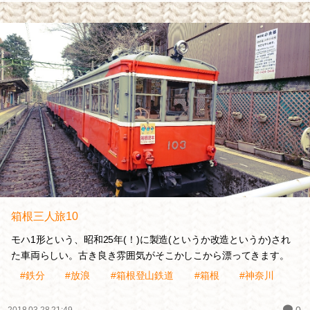
箱根三人旅10
モハ1形という、昭和25年(！)に製造(というか改造というか)され
た車両らしい。古き良き雰囲気がそこかしこから漂ってきます。
#鉄分
#放浪
#箱根登山鉄道
#箱根
#神奈川
0
2018.03.28 21:49