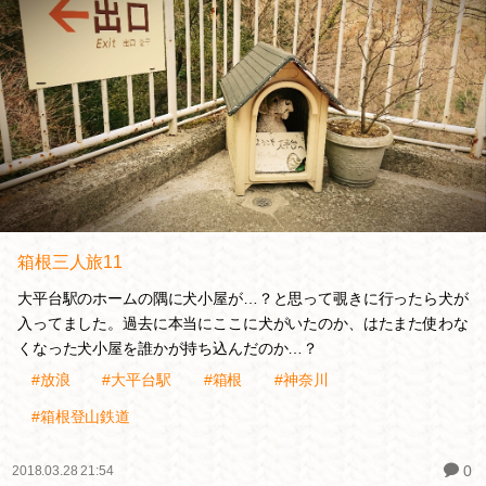
箱根三人旅11
大平台駅のホームの隅に犬小屋が…？と思って覗きに行ったら犬が
入ってました。過去に本当にここに犬がいたのか、はたまた使わな
くなった犬小屋を誰かが持ち込んだのか…？
#放浪
#大平台駅
#箱根
#神奈川
#箱根登山鉄道
0
2018.03.28 21:54