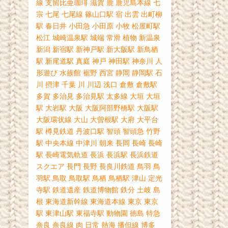
線
支留比亜珈琲
滋賀
鹿
鹿児島本線
七
宗
七尾
七尾線
篠山口駅
宿
出雲
出町柳
駅
春日井
小田急
小田原
小牧
松屋町駅
松江
城崎温泉駅
城端
常滑
植物
新温泉
新潟
新宿駅
新神戸駅
新大阪駅
新鳥栖
駅
新尾道駅
真庭
神戸
神田駅
神奈川
人
形遊び
水族館
裾野
西宮
静岡
静岡駅
石
川
摂津
千葉
川
川辺
浅口
倉敷
倉敷駅
多賀
多治見
多治見駅
太多線
大垣
大垣
駅
大岩駅
大阪
大阪阿部野橋駅
大阪駅
大阪環状線
大山
大曽根駅
大府
大平台
駅
樽見鉄道
丹波口駅
智頭
智頭急
竹野
駅
中央本線
中津川
朝来
長岡
長崎
長崎
駅
長崎電気軌道
長浜
長浜駅
長浜鉄道
スクエア
長門
長野
長良川鉄道
鳥羽
鳥
羽駅
鳥取
鳥取駅
鳥栖
鳥栖駅
津山
定光
寺駅
鉄道遺産
鉄道博物館
鉄分
土岐
島
根
東海道新幹線
東海道本線
東京
東京
駅
東津山駅
東福寺駅
動物園
徳島
特急
奈良
奈良線
肉
日常
熱海
播但線
博多