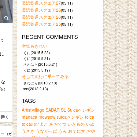
長浜鉄道スクエア27
(05.11)
長浜鉄道スクエア26
(05.11)
長浜鉄道スクエア26
(05.11)
長浜鉄道スクエア25
(05.11)
RECENT COMMENTS
っ
空気もきれい
くに(2015.5.23)
に
くに(2015.5.21)
さわはら(2015.5.21)
くに(2015.5.19)
そして流行に乗ってみる
らな
さわはら(2013.2.13)
帯の
sss(2013.2.13)
る
TAGS
ArtistVillage
SABAR
SL
Suicaペンギン
0
manaca
mowsow
suicaペンギン
toica
toicaのひよこ
あおてつ
いきもの
いぬ
うさぎ
うながっぱ
うみ
おてにす
おや
ローヨガ