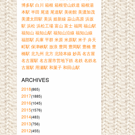
博多駅
白川
箱根
箱根登山鉄道
箱根湯
本駅
半田
尾道
尾道駅
美術館
美濃加茂
美濃太田駅
美浜
姫新線
蒜山高原
浜坂
駅
浜松
浜松工場
富山
富士
福岡
福山駅
福知山
福知山駅
福知山沿線
福知山線
福部駅
兵庫
平群
米原
米原駅
米子
弁天
町駅
保津峡駅
放浪
豊岡
豊岡駅
豊橋
豊
橋駅
北九州
北方
北陸本線
妙高
名古屋
名古屋駅
名古屋市営地下鉄
名鉄
名鉄名
古屋駅
用瀬駅
和菓子
和田山駅
ARCHIVES
2018
(865)
2017
(1885)
2016
(1045)
2015
(1576)
2014
(483)
2013
(756)
2012
(455)