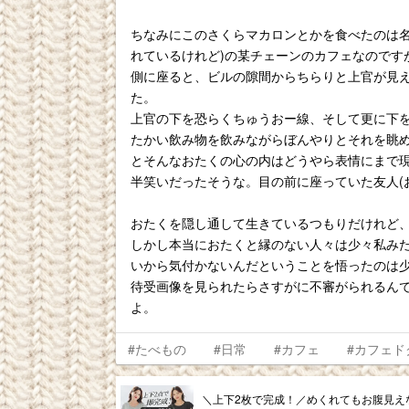
ちなみにこのさくらマカロンとかを食べたのは名
れているけれど)の某チェーンのカフェなのです
側に座ると、ビルの隙間からちらりと上官が見
た。
上官の下を恐らくちゅうおー線、そして更に下を
たかい飲み物を飲みながらぼんやりとそれを眺
とそんなおたくの心の内はどうやら表情にまで現
半笑いだったそうな。目の前に座っていた友人(
おたくを隠し通して生きているつもりだけれど
しかし本当におたくと縁のない人々は少々私み
いから気付かないんだということを悟ったのは
待受画像を見られたらさすがに不審がられるん
よ。
#たべもの
#日常
#カフェ
#カフェド
＼上下2枚で完成！／めくれてもお腹見え