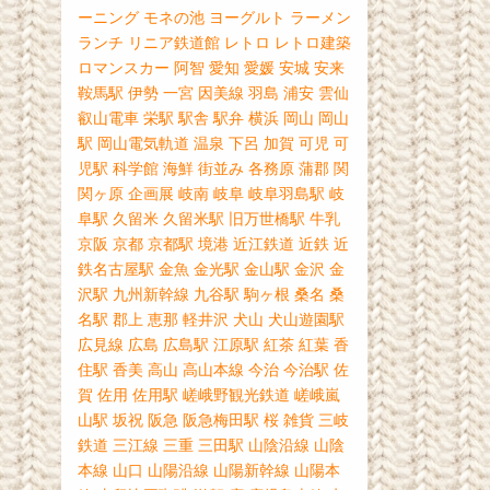
ーニング
モネの池
ヨーグルト
ラーメン
ランチ
リニア鉄道館
レトロ
レトロ建築
ロマンスカー
阿智
愛知
愛媛
安城
安来
鞍馬駅
伊勢
一宮
因美線
羽島
浦安
雲仙
叡山電車
栄駅
駅舎
駅弁
横浜
岡山
岡山
駅
岡山電気軌道
温泉
下呂
加賀
可児
可
児駅
科学館
海鮮
街並み
各務原
蒲郡
関
関ヶ原
企画展
岐南
岐阜
岐阜羽島駅
岐
阜駅
久留米
久留米駅
旧万世橋駅
牛乳
京阪
京都
京都駅
境港
近江鉄道
近鉄
近
鉄名古屋駅
金魚
金光駅
金山駅
金沢
金
沢駅
九州新幹線
九谷駅
駒ヶ根
桑名
桑
名駅
郡上
恵那
軽井沢
犬山
犬山遊園駅
広見線
広島
広島駅
江原駅
紅茶
紅葉
香
住駅
香美
高山
高山本線
今治
今治駅
佐
賀
佐用
佐用駅
嵯峨野観光鉄道
嵯峨嵐
山駅
坂祝
阪急
阪急梅田駅
桜
雑貨
三岐
鉄道
三江線
三重
三田駅
山陰沿線
山陰
本線
山口
山陽沿線
山陽新幹線
山陽本