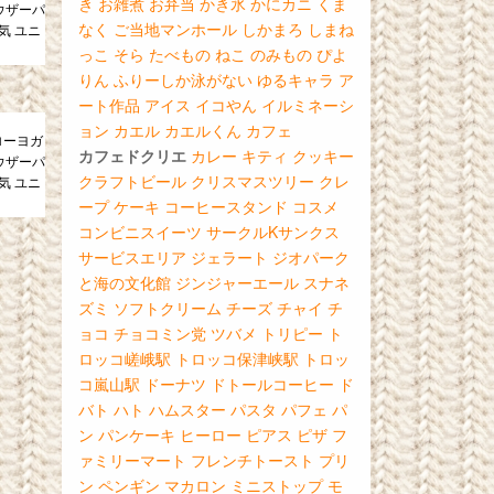
き
お雑煮
お弁当
かき氷
かにカニ
くま
 トラウザーパ
なく
ご当地マンホール
しかまろ
しまね
気 ユニ
っこ
そら
たべもの
ねこ
のみもの
ぴよ
りん
ふりーしか泳がない
ゆるキャラ
ア
ート作品
アイス
イコやん
イルミネーシ
ョン
カエル
カエルくん
カフェ
ローヨガ
カフェドクリエ
カレー
キティ
クッキー
 トラウザーパ
クラフトビール
クリスマスツリー
クレ
気 ユニ
ープ
ケーキ
コーヒースタンド
コスメ
コンビニスイーツ
サークルKサンクス
サービスエリア
ジェラート
ジオパーク
と海の文化館
ジンジャーエール
スナネ
ズミ
ソフトクリーム
チーズ
チャイ
チ
ョコ
チョコミン党
ツバメ
トリピー
ト
ロッコ嵯峨駅
トロッコ保津峡駅
トロッ
コ嵐山駅
ドーナツ
ドトールコーヒー
ド
バト
ハト
ハムスター
パスタ
パフェ
パ
ン
パンケーキ
ヒーロー
ピアス
ピザ
フ
ァミリーマート
フレンチトースト
プリ
ン
ペンギン
マカロン
ミニストップ
モ