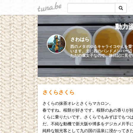
tuna.be
動力源
さわはら
西のメタボゆるキャライコやんを愛
います。主に西のバンドメンバー辺
ただの腐女子なので、旅日記に見せ
さくらさくら
さくらの抹茶オレとさくらマカロン。
春ですね。桜餅が好きです。桜餅のあの香りが
くらに乗りたいです。さくらでもみずほでもつ
だ、不純な動機で新大阪や博多をデジカメ片手
純粋な観光客として九の国の温泉に浸かってき