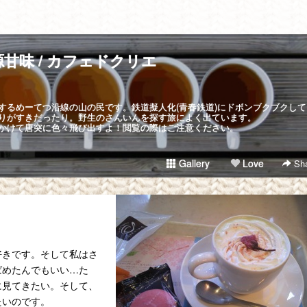
甘味 / カフェドクリエ
するめーてつ沿線の山の民です。鉄道擬人化(青春鉄道)にドボンブクブクして
りがすきだったり。野生のさんいんを探す旅によく出ています。
かけて唐突に色々飛び出すよ！閲覧の際はご注意ください。
Gallery
Love
Sha
好きです。そして私はさ
ばめたんでもいい…た
に見てきたい。そして、
たいのです。