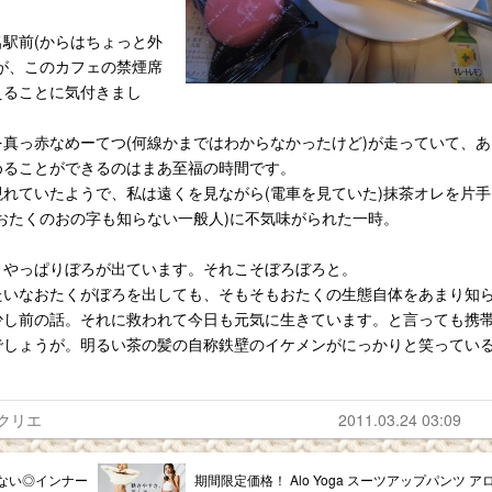
駅前(からはちょっと外
が、このカフェの禁煙席
えることに気付きまし
真っ赤なめーてつ(何線かまではわからなかったけど)が走っていて、あ
めることができるのはまあ至福の時間です。
れていたようで、私は遠くを見ながら(電車を見ていた)抹茶オレを片手
おたくのおの字も知らない一般人)に不気味がられた一時。
、やっぱりぼろが出ています。それこそぼろぼろと。
たいなおたくがぼろを出しても、そもそもおたくの生態自体をあまり知
少し前の話。それに救われて今日も元気に生きています。と言っても携
でしょうが。明るい茶の髪の自称鉄壁のイケメンがにっかりと笑ってい
クリエ
2011.03.24 03:09
ない◎インナー
期間限定価格！ Alo Yoga スーツアップパンツ ア