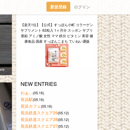
新規登録
ログイン
【楽天1位】【公式】すっぽん小町 コラーゲン 
サプリメント 62粒入 1ヶ月分 スッポン サプリ 
亜鉛 アミノ酸 女性 ママ 鉄分 ビタミン 美容 健
康食品 国産 すっぽんこまち ていねい通販
re
NEW ENTRIES
わぁ…
(05.16)
長浜駅
(05.16)
長浜カフェ
(05.16)
長浜鉄道スクエア29
(05.12)
長浜鉄道スクエア28
(05.12)
長浜鉄道スクエア27
(05.12)