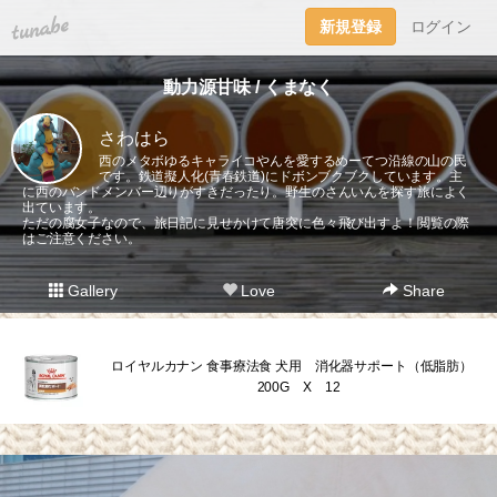
tuna.be
新規登録
ログイン
動力源甘味 / くまなく
さわはら
西のメタボゆるキャライコやんを愛するめーてつ沿線の山の民
です。鉄道擬人化(青春鉄道)にドボンブクブクしています。主
に西のバンドメンバー辺りがすきだったり。野生のさんいんを探す旅によく
出ています。
ただの腐女子なので、旅日記に見せかけて唐突に色々飛び出すよ！閲覧の際
はご注意ください。
Gallery
Love
Share
ロイヤルカナン 食事療法食 犬用 消化器サポート（低脂肪）
200G X 12