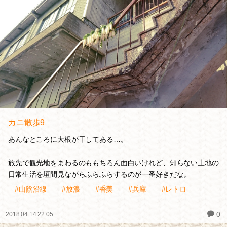
カニ散歩9
あんなところに大根が干してある…。
旅先で観光地をまわるのももちろん面白いけれど、知らない土地の
日常生活を垣間見ながらふらふらするのが一番好きだな。
#山陰沿線
#放浪
#香美
#兵庫
#レトロ
0
2018.04.14 22:05