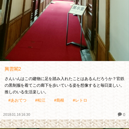
興雲閣2
さんいんはこの建物に足を踏み入れたことはあるんだろうか？官鉄
の黒制服を着てこの廊下を歩いている姿を想像すると毎日楽しい。
推しのいる生活楽しい。
#あおてつ
#松江
#島根
#レトロ
0
2018.01.16 16:30