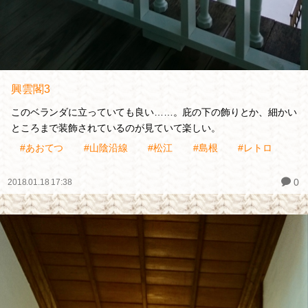
興雲閣3
このベランダに立っていても良い……。庇の下の飾りとか、細かい
ところまで装飾されているのが見ていて楽しい。
#あおてつ
#山陰沿線
#松江
#島根
#レトロ
0
2018.01.18 17:38