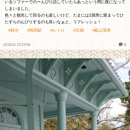
いるソファーでのーんびり話していたらあっという間に夜になって
しまいました。
色々と観光して回るのも楽しいけど、たまには1箇所に留まってひ
たすらのんびりするのも良いなぁと。リフレッシュ！
#鉄分
#鞍馬駅
#レトロ
#京都
#叡山電車
0
2018.01.25 23:56