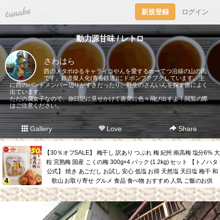
tuna.be
新規登録
ログイン
動力源甘味 / レトロ
さわはら
西のメタボゆるキャライコやんを愛するめーてつ沿線の山の民
です。鉄道擬人化(青春鉄道)にドボンブクブクしています。主
に西のバンドメンバー辺りがすきだったり。野生のさんいんを探す旅によく
出ています。
ただの腐女子なので、旅日記に見せかけて唐突に色々飛び出すよ！閲覧の際
はご注意ください。
Gallery
Love
Share
【30％オフSALE】 梅干し 訳あり つぶれ 梅 紀州 南高梅 塩分6% 大
粒 完熟梅 国産 こくの梅 300g×4 パック (1.2kg) セット 【トノハタ
公式】 焼き あごだし お試し 安心 低塩 お得 天然塩 天日塩 梅干 和
歌山 お取り寄せ グルメ 食品 食べ物 おすすめ 人気 ご飯のお供