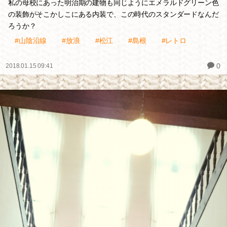
私の母校にあった明治期の建物も同じようにエメラルドグリーン色
の装飾がそこかしこにある内装で、この時代のスタンダードなんだ
ろうか？
#山陰沿線
#放浪
#松江
#島根
#レトロ
0
2018.01.15 09:41