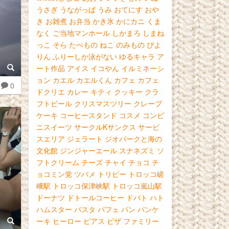
うさぎ
うながっぱ
うみ
おてにす
おや
き
お雑煮
お弁当
かき氷
かにカニ
くま
なく
ご当地マンホール
しかまろ
しまね
っこ
そら
たべもの
ねこ
のみもの
ぴよ
りん
ふりーしか泳がない
ゆるキャラ
ア
ート作品
アイス
イコやん
イルミネーシ
ョン
カエル
カエルくん
カフェ
カフェ
0
ドクリエ
カレー
キティ
クッキー
クラ
フトビール
クリスマスツリー
クレープ
ケーキ
コーヒースタンド
コスメ
コンビ
ニスイーツ
サークルKサンクス
サービ
スエリア
ジェラート
ジオパークと海の
文化館
ジンジャーエール
スナネズミ
ソ
フトクリーム
チーズ
チャイ
チョコ
チ
ョコミン党
ツバメ
トリピー
トロッコ嵯
峨駅
トロッコ保津峡駅
トロッコ嵐山駅
ドーナツ
ドトールコーヒー
ドバト
ハト
ハムスター
パスタ
パフェ
パン
パンケ
ーキ
ヒーロー
ピアス
ピザ
ファミリー