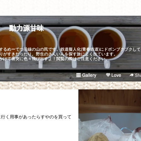
動力源甘味
するめーてつ沿線の山の民です。鉄道擬人化(青春鉄道)にドボンブクブクして
りがすきだったり。野生のさんいんを探す旅によく出ています。
かけて唐突に色々飛び出すよ！閲覧の際はご注意ください。
Gallery
Love
Sha
に行く用事があったらすやのを買って