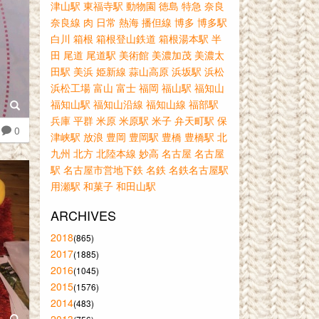
津山駅
東福寺駅
動物園
徳島
特急
奈良
奈良線
肉
日常
熱海
播但線
博多
博多駅
白川
箱根
箱根登山鉄道
箱根湯本駅
半
田
尾道
尾道駅
美術館
美濃加茂
美濃太
田駅
美浜
姫新線
蒜山高原
浜坂駅
浜松
浜松工場
富山
富士
福岡
福山駅
福知山
福知山駅
福知山沿線
福知山線
福部駅
兵庫
平群
米原
米原駅
米子
弁天町駅
保
0
津峡駅
放浪
豊岡
豊岡駅
豊橋
豊橋駅
北
九州
北方
北陸本線
妙高
名古屋
名古屋
駅
名古屋市営地下鉄
名鉄
名鉄名古屋駅
用瀬駅
和菓子
和田山駅
ARCHIVES
2018
(865)
2017
(1885)
2016
(1045)
2015
(1576)
2014
(483)