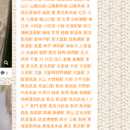
山口
山陽沿線
山陽新幹線
山陽本線
支
留比亜珈琲
滋賀
鹿
鹿児島本線
七宗
七
尾
七尾線
篠山口駅
宿
出雲
出町柳駅
春
日井
小田急
小田原
小牧
松屋町駅
松江
城崎温泉駅
城端
常滑
植物
新温泉
新潟
新宿駅
新神戸駅
新大阪駅
新鳥栖駅
新
尾道駅
真庭
神戸
神田駅
神奈川
人形遊
び
水族館
裾野
西宮
静岡
静岡駅
石川
摂津
千葉
川
川辺
浅口
倉敷
倉敷駅
多
賀
多治見
多治見駅
太多線
大垣
大垣駅
大岩駅
大阪
大阪阿部野橋駅
大阪駅
大
0
阪環状線
大山
大曽根駅
大府
大平台駅
樽見鉄道
丹波口駅
智頭
智頭急
竹野駅
中央本線
中津川
朝来
長岡
長崎
長崎駅
長崎電気軌道
長浜
長浜駅
長浜鉄道スク
エア
長門
長野
長良川鉄道
鳥羽
鳥羽駅
鳥取
鳥取駅
鳥栖
鳥栖駅
津山
定光寺駅
鉄道遺産
鉄道博物館
鉄分
土岐
島根
東
海道新幹線
東海道本線
東京
東京駅
東