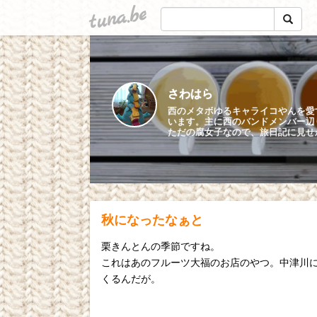
tuna.be
さわはら
西のメタボゆるキャライコやんを愛
います。主に西のバンドメンバー辺
ただの腐女子なので、旅日記に見せ
秋になったなぁと
栗きんとんの季節ですね。
これはあのフルーツ大福のお店のやつ。中津川
くるんだが。