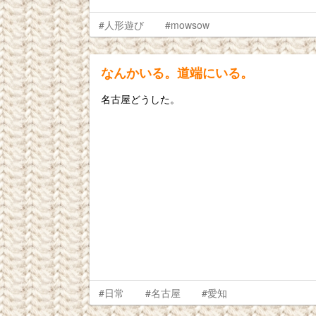
#人形遊び
#mowsow
なんかいる。道端にいる。
名古屋どうした。
#日常
#名古屋
#愛知