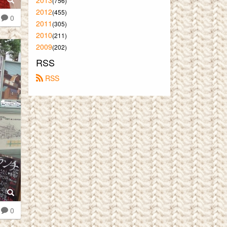
2013
(756)
2012
(455)
0
2011
(305)
2010
(211)
2009
(202)
RSS
 RSS
0