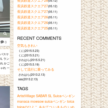
長浜鉄道スクエア28
(05.12)
長浜鉄道スクエア27
(05.12)
長浜鉄道スクエア27
(05.11)
長浜鉄道スクエア26
(05.11)
長浜鉄道スクエア26
(05.11)
長浜鉄道スクエア25
(05.11)
RECENT COMMENTS
0
空気もきれい
くに(2015.5.23)
ーバスケ
くに(2015.5.21)
1L ラン
さわはら(2015.5.21)
れ かご
くに(2015.5.19)
ゃれ 一
そして流行に乗ってみる
さわはら(2013.2.13)
sss(2013.2.13)
TAGS
ArtistVillage
SABAR
SL
Suicaペンギン
manaca
mowsow
suicaペンギン
toica
toicaのひよこ
あおてつ
いきもの
いぬ