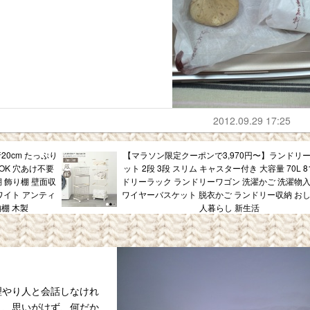
2012.09.29 17:25
20cm たっぷり
【マラソン限定クーポンで3,970円〜】ランドリ
OK 穴あけ不要
ット 2段 3段 スリム キャスター付き 大容量 70L 8
棚 飾り棚 壁面収
ドリーラック ランドリーワゴン 洗濯かご 洗濯物入
ワイト アンティ
ワイヤーバスケット 脱衣かご ランドリー収納 おし
棚 木製
人暮らし 新生活
理やり人と会話しなけれ
り、思いがけず、何だか