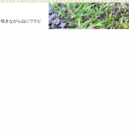
と呟きながら山にワラビ
っぱり山に引き寄せられ
2012.09.21 00:17
方まで降りれたようなんですが(母親
すらできないような状況。