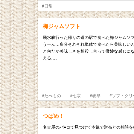
#日常
梅ジャムソフト
飛水峡行った帰りの道の駅で食べた梅ジャムソ
うーん…多分それぞれ単体で食べたら美味しい
と何だか美味しさを相殺し合って微妙な感じに
える…。
#たべもの
#七宗
#岐阜
#ソフトクリ
つばめ！
名古屋のパ●コで見つけて本気で財布との相談を