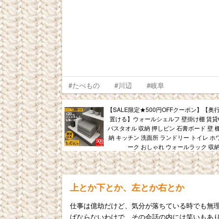
#たべもの
#川辺
#岐阜
【SALE限定★500円OFFクーポン】【奥行
置ける】ウォールシェルフ 壁掛け棚 賃貸
バスタオル 収納 押しピン 石膏ボード 壁 
納 キッチン 洗面所 ランドリー トイレ ホ
ーク おしゃれ ウォールラック 収納
上とか下とか、左とか右とか
仕事は億劫だけど、気分が落ちている時でも無
ばならないわけで、その会話の内には笑いもあ