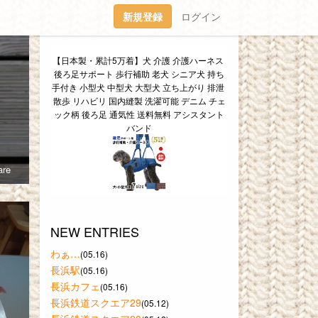
新規登録
ログイン
【日本製・累計5万着】犬 介護 介護ハーネス 
後ろ足サポート 歩行補助 老犬 シニア犬 持ち
手付き 小型犬 中型犬 大型犬 立ち上がり 排泄 
散歩 リハビリ 国内縫製 洗濯可能 デニム チェ
ック柄 後ろ足 通気性 送料無料 アシスタント
バンド
re
NEW ENTRIES
わぁ…
(05.16)
長浜駅
(05.16)
長浜カフェ
(05.16)
長浜鉄道スクエア29
(05.12)