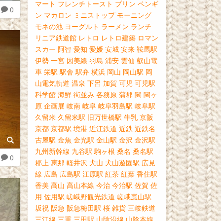
マート
フレンチトースト
プリン
ペンギ
0
ン
マカロン
ミニストップ
モーニング
モネの池
ヨーグルト
ラーメン
ランチ
リニア鉄道館
レトロ
レトロ建築
ロマン
スカー
阿智
愛知
愛媛
安城
安来
鞍馬駅
伊勢
一宮
因美線
羽島
浦安
雲仙
叡山電
車
栄駅
駅舎
駅弁
横浜
岡山
岡山駅
岡
山電気軌道
温泉
下呂
加賀
可児
可児駅
科学館
海鮮
街並み
各務原
蒲郡
関
関ヶ
原
企画展
岐南
岐阜
岐阜羽島駅
岐阜駅
久留米
久留米駅
旧万世橋駅
牛乳
京阪
京都
京都駅
境港
近江鉄道
近鉄
近鉄名
古屋駅
金魚
金光駅
金山駅
金沢
金沢駅
九州新幹線
九谷駅
駒ヶ根
桑名
桑名駅
0
郡上
恵那
軽井沢
犬山
犬山遊園駅
広見
線
広島
広島駅
江原駅
紅茶
紅葉
香住駅
香美
高山
高山本線
今治
今治駅
佐賀
佐
用
佐用駅
嵯峨野観光鉄道
嵯峨嵐山駅
坂祝
阪急
阪急梅田駅
桜
雑貨
三岐鉄道
三江線
三重
三田駅
山陰沿線
山陰本線