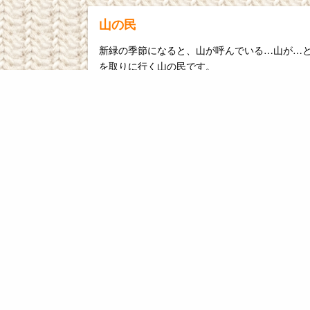
山の民
新緑の季節になると、山が呼んでいる…山が…
を取りに行く山の民です。
少し風が涼しくなり、葉が色付く前になるとや
ていくそれが山の民。
#日常
侵入者
飛水峡にドライブに行ってきました。
どうやら何十年も前には遊歩道とかがあって川の
談)、今はもう鎖がかけられていて、周りを散歩