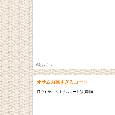
#あおてつ
オサム力高すぎるコート
何ですかこのオサムコートは(真顔)