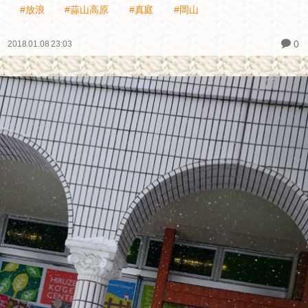
#放浪
#蒜山高原
#真庭
#岡山
0
2018.01.08 23:03