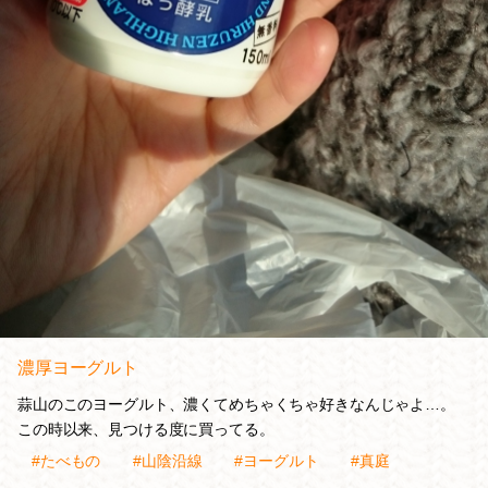
濃厚ヨーグルト
蒜山のこのヨーグルト、濃くてめちゃくちゃ好きなんじゃよ…。
この時以来、見つける度に買ってる。
#たべもの
#山陰沿線
#ヨーグルト
#真庭