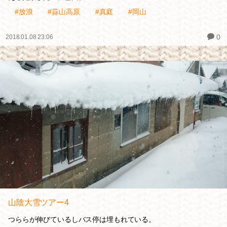
#放浪
#蒜山高原
#真庭
#岡山
0
2018.01.08 23:06
山陰大雪ツアー4
つららが伸びているしバス停は埋もれている。