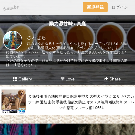
tuna.be
新規登録
ログイン
動力源甘味 / 真庭
さわはら
西のメタボゆるキャライコやんを愛するめーてつ沿線の山の民
です。鉄道擬人化(青春鉄道)にドボンブクブクしています。主
に西のバンドメンバー辺りがすきだったり。野生のさんいんを探す旅によく
出ています。
ただの腐女子なので、旅日記に見せかけて唐突に色々飛び出すよ！閲覧の際
はご注意ください。
Gallery
Love
Share
犬 術後服 着心地抜群 傷口保護 中型犬 大型犬 小型犬 エリザベスカ
ラー 綿 避妊 去勢 手術後 傷舐め防止 オスメス兼用 着脱簡単 ストレ
ッチ 恐竜 フルーツ柄 h0654