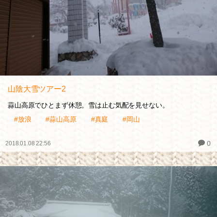
山陰大雪ツアー2
蒜山高原でひとまず休憩。雪は止む気配を見せない。
#放浪
#蒜山高原
#真庭
#岡山
0
2018.01.08 22:56