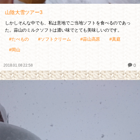
山陰大雪ツアー3
しかしそんな中でも、私は意地でご当地ソフトを食べるのであっ
た。蒜山のミルクソフトは濃い味でとても美味しいのです。
#たべもの
#ソフトクリーム
#蒜山高原
#真庭
#岡山
0
2018.01.08 22:58