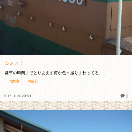
ふぉぉ！
発車の時間までとりあえず何か色々撮りまわってる。
#放浪
#鉄分
0
2015.10.30 20:59