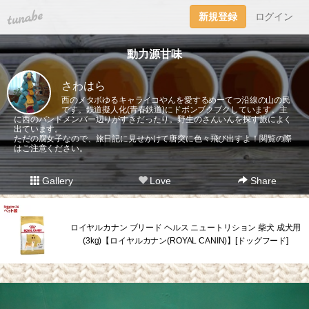
tuna.be
新規登録
ログイン
動力源甘味
さわはら
西のメタボゆるキャライコやんを愛するめーてつ沿線の山の民
です。鉄道擬人化(青春鉄道)にドボンブクブクしています。主
に西のバンドメンバー辺りがすきだったり。野生のさんいんを探す旅によく
出ています。
ただの腐女子なので、旅日記に見せかけて唐突に色々飛び出すよ！閲覧の際
はご注意ください。
Gallery
Love
Share
ロイヤルカナン ブリード ヘルス ニュートリション 柴犬 成犬用
(3kg)【ロイヤルカナン(ROYAL CANIN)】[ドッグフード]