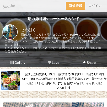
tuna.be
新規登録
ログイン
動力源甘味 / コーヒースタンド
さわはら
西のメタボゆるキャライコやんを愛するめーてつ沿線の山の民
です。鉄道擬人化(青春鉄道)にドボンブクブクしています。主
に西のバンドメンバー辺りがすきだったり。野生のさんいんを探す旅によく
出ています。
ただの腐女子なので、旅日記に見せかけて唐突に色々飛び出すよ！閲覧の際
はご注意ください。
Gallery
Love
Share
お試し送料無料1,399円！更に2個で600円OFF！3個で1,200円
OFF！4個で2,000円OFF！5個購入で柚子胡椒おまけ！鶏たたき 炭
火焼き【1】むね肉210g【2】もも肉120g【3】もも炭火焼き
200g【P】