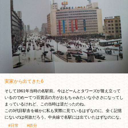
実家から出てきた6
そして1961年当時の名駅前。今はどーんとタワーズが聳え立って
いるのでめーてつ百貨店の方がおもちゃみたいな小ささになってし
まっているけれど、この当時は逆だったのね。
この3代目駅舎を確かに私も実際に見ているはずなのに、全く記憶
にないのは何故だろう。中央線で名駅には出ていたはずなのにな。
#日常
#鉄分