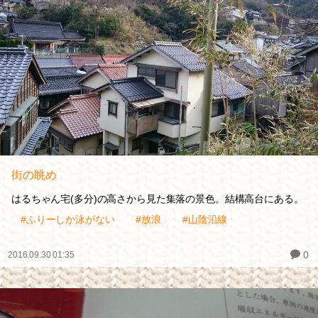
街の眺め
はるちゃん宅(多分)の高さから見た集落の景色。結構高台にある。
#ふりーしか泳がない
#放浪
#山陰沿線
0
2016.09.30 01:35