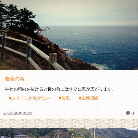
岩美の海
神社の境内を抜けると目の前にはすぐに海が広がります。
#ふりーしか泳がない
#放浪
#山陰沿線
0
2016.09.30 01:39