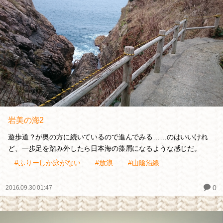
岩美の海2
遊歩道？が奥の方に続いているので進んでみる……のはいいけれ
ど、一歩足を踏み外したら日本海の藻屑になるような感じだ。
#ふりーしか泳がない
#放浪
#山陰沿線
0
2016.09.30 01:47