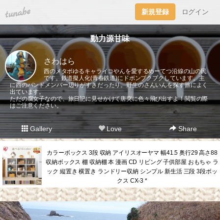
tuna.be
新規登録
ログイン
動力源甘味
さわはら
西のメタボゆるキャライコやんを愛するめーてつ沿線の山の民
です。鉄道擬人化(青春鉄道)にドボンブクブクしています。主
に西のバンドメンバー辺りがすきだったり。野生のさんいんを探す旅によく
出ています。
ただの腐女子なので、旅日記に見せかけて唐突に色々飛び出すよ！閲覧の際
はご注意ください。
Gallery
Love
Share
カラーボックス 3段 収納 アイリスオーヤマ 幅41.5 奥行29 高さ88
収納ボックス 棚 収納棚 本 漫画 CD リビング 子供部屋 おもちゃ ラ
ック 縦置き 横置き ランドリー収納 シンプル 新生活 三段 3段ボッ
クス CX-3 *