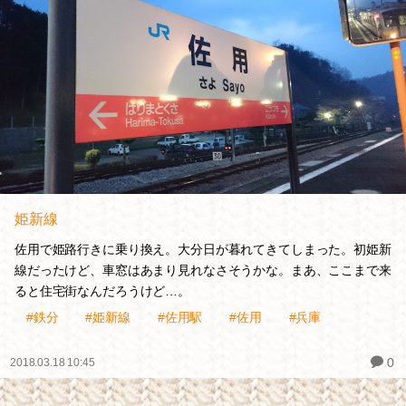
姫新線
佐用で姫路行きに乗り換え。大分日が暮れてきてしまった。初姫新
線だったけど、車窓はあまり見れなさそうかな。まあ、ここまで来
ると住宅街なんだろうけど…。
#鉄分
#姫新線
#佐用駅
#佐用
#兵庫
0
2018.03.18 10:45