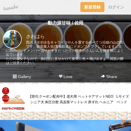
tuna.be
新規登録
ログイン
動力源甘味 / 佐用
さわはら
西のメタボゆるキャライコやんを愛するめーてつ沿線の山の民
です。鉄道擬人化(青春鉄道)にドボンブクブクしています。主
に西のバンドメンバー辺りがすきだったり。野生のさんいんを探す旅によく
出ています。
ただの腐女子なので、旅日記に見せかけて唐突に色々飛び出すよ！閲覧の際
はご注意ください。
Gallery
Love
Share
【割引クーポン配布中】老犬用 ペットケアマットNEO Lサイズ
シニア犬 体圧分散 高反発マットレス 床ずれ ヘルニア ベッド